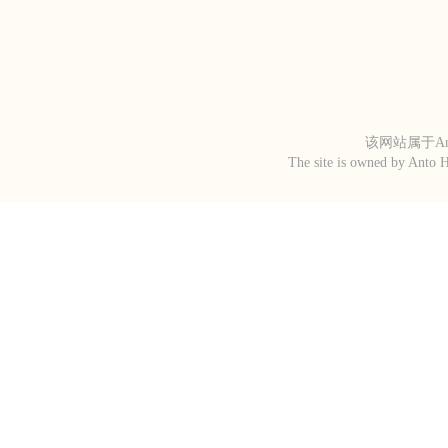
该网站属于An
The site is owned by Anto H