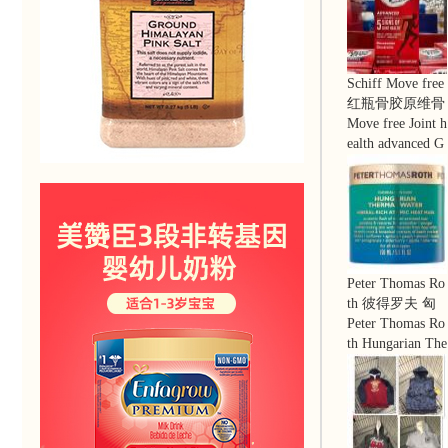
Schiff Move free
红瓶骨胶原维骨
力，加强5种关
Move free Joint h
节健康迹象，20
ealth advanced G
0粒
lcosamine Chond
roitin, 5 signs of
joint health 200 t
ables
Peter Thomas Ro
th 彼得罗夫 匈
牙利温泉矿物自
Peter Thomas Ro
发热面膜 150ml
th Hungarian The
清洁保湿抗老
rmal Water Atom
ic Heat Mask, 5.1
fl oz