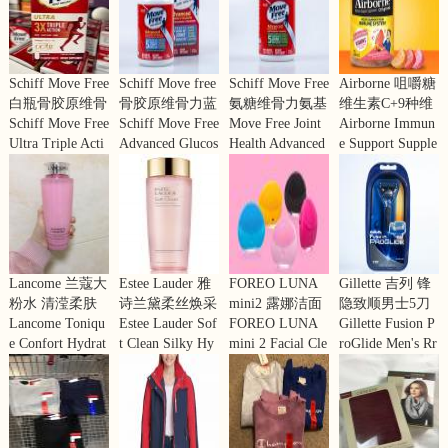
Schiff Move Free
Schiff Move free
Schiff Move Free
Airborne 咀嚼糖
白瓶骨胶原维骨
骨胶原维骨力蓝
氨糖维骨力氨基
维生素C+9种维
力UC-Ⅱ浓缩型
Schiff Move Free
瓶装，强效止痛
Schiff Move Free
葡萄糖MSM 绿
Move Free Joint
生素水果口味 7
Airborne Immun
骨胶原 特惠装 7
Ultra Triple Acti
含糖氨+钙+VD
Advanced Glucos
盒120粒
Health Advanced
5粒
e Support Supple
5粒
on 75 Count
三重营养成分 8
amine Chondroiti
Glucosamine Cho
ment, 75 Gummi
0粒装
n MSM & Vitami
ndroitin Plus MS
es
n D3 Joint Dietar
M Dietary Suppl
y Supplement Ta
ement Tablets - 1
blets - 80ct
20ct
Lancome 兰蔻大
Estee Lauder 雅
FOREO LUNA
Gillette 吉列 锋
粉水 清滢柔肤
诗兰黛柔丝焕采
mini2 露娜洁面
隐致顺男士5刀
水 补水保湿舒
Lancome Toniqu
护肤水爽肤水粉
Estee Lauder Sof
仪迷你电动充电
FOREO LUNA
片手动刮胡刀
Gillette Fusion P
缓 400ml
e Confort Hydrat
水400ML
t Clean Silky Hy
式毛孔清洁硅胶
mini 2 Facial Cle
roGlide Men's Rr
ing Toner Dry Sk
drating Lotion13.
洗脸仪
ansing Brush, Ge
azors
in,13.5 fl.oz.
5oz
ntle Exfoliation a
nd Sonic Cleansi
ng for All Skin T
ypes