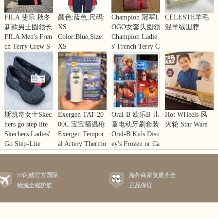
FILA 斐乐 秋冬
颜色:蓝色,尺码:
Champion 冠军L
CELESTE羊毛
新款男士圆领长
XS
OGO女套头圆领
混羊绒围脖
袖毛圈布卫衣套
FILA Men's Fren
Color:Blue,Size:
刺绣加绒卫衣情
Champion Ladie
头衫
ch Terry Crew S
XS
侣
s' French Terry C
weatershirt
rewneck
斯凯奇女士Skec
Exergen TAT-20
Oral-B 欧乐B 儿
Hot WHeels 风
hers go step lite
00C 宝宝额温枪
童电动牙刷套装
火轮 Star Wars
轻便舒适健步鞋
Skechers Ladies'
动脉体温计 婴
Exergen Tempor
(充电式) 自动定
Oral-B Kids Disn
星球大战 Starshi
运动鞋 黑灰两
Go Step-Lite
儿体温计
al Artery Thermo
时 3岁以上儿童
ey's Frozen or Ca
p 战舰模型套装
色可选
meter TAT-2000
适用
rs Rechargeable
10个装
C Home Model
Electric Toothbru
sh Bundle Pack
55闪购官方国际
海外商家资质齐全
物流全程护航
正品保证