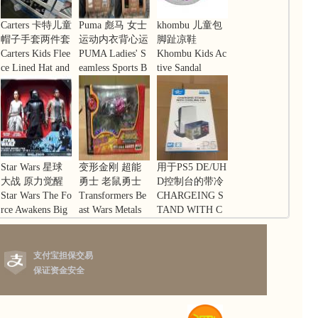
Carters 卡特儿童
Puma 彪马 女士
khombu 儿童包
帽子手套两件套
运动内衣背心运
脚趾凉鞋
装
Carters Kids Flee
动文胸 无痕舒
PUMA Ladies' S
Khombu Kids Ac
ce Lined Hat and
适两件装
eamless Sports B
tive Sandal
Mitten
ra, 2-pack
Star Wars 星球
变形金刚 超能
用于PS5 DE/UH
大战 原力觉醒
勇士 老鼠勇士
D控制台的带冷
人物角色玩具
Star Wars The Fo
金属变体 C-43
Transformers Be
却风扇的KjH立
CHARGEING S
rce Awakens Big
Rat Trap Takara
ast Wars Metals
式充电器支架
TAND WITH C
Figs 3-pack - Re
C-43 Rat Trap Ta
OOLING FAN F
y, Kylo, Finn
kara
OR P5 DE / UH
D
支付宝担保交易
保证资金安全