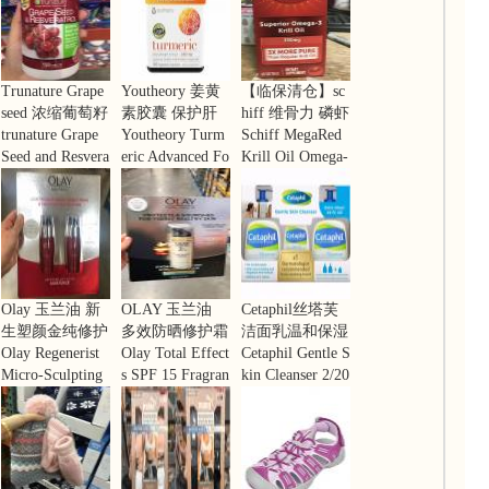
Trunature Grape
Youtheory 姜黄
【临保清仓】sc
seed 浓缩葡萄籽
素胶囊 保护肝
hiff 维骨力 磷虾
精华+白藜芦醇
trunature Grape
脏解酒 180粒
Youtheory Turm
油胶囊 350mg 6
Schiff MegaRed
150粒
Seed and Resvera
eric Advanced Fo
0 粒
Krill Oil Omega-
trol, 150 Tablets
rmula Food Supp
3 Softgels, 350
lement - 180 Tab
mg, 60 Count.
lets
Olay 玉兰油 新
OLAY 玉兰油
Cetaphil丝塔芙
生塑颜金纯修护
多效防晒修护霜
洁面乳温和保湿
精华乳 淡化细
Olay Regenerist
7重功效面霜SP
Olay Total Effect
洗面奶 家庭套
Cetaphil Gentle S
纹提拉紧致 50m
Micro-Sculpting
F15 100ml
s SPF 15 Fragran
装3瓶 敏感肌专
kin Cleanser 2/20
l*2瓶
Serum, 2 pk./1.7
ce Free 3.4oz
用
oz and 4oz Bonus
oz.