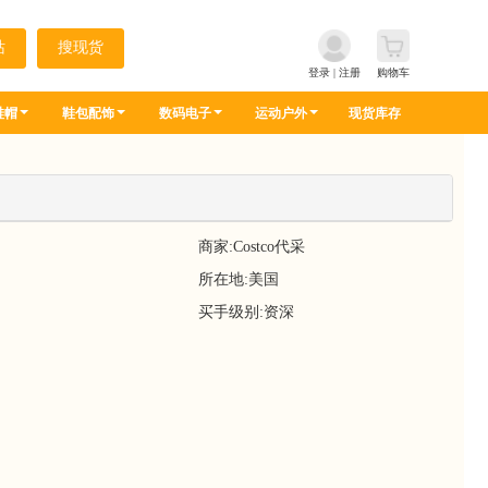
登录
|
注册
购物车
鞋帽
鞋包配饰
数码电子
运动户外
现货库存
商家:
Costco代采
所在地:美国
买手级别:资深