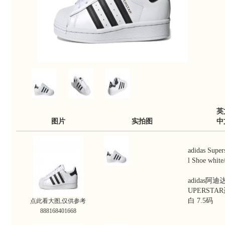
英
图片
实拍图
中
adidas Super
l Shoe white/
adidas阿
UPERSTA
白 7.5码
点此看大图,仅供参考
888168401668