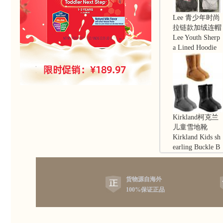
Lee 青少年时尚
拉链款加绒连帽
休闲卫衣外套
Lee Youth Sherp
a Lined Hoodie
Kirkland柯克兰
儿童雪地靴
Kirkland Kids sh
earling Buckle B
oot
货物源自海外
100%保证正品