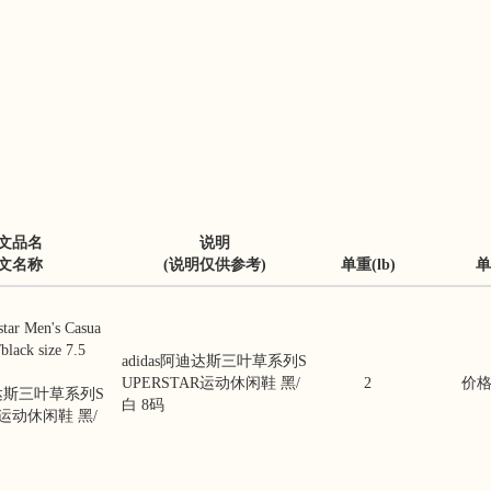
文品名
说明
文名称
(说明仅供参考)
单重(lb)
单
star Men's Casua
black size 7.5
adidas阿迪达斯三叶草系列S
UPERSTAR运动休闲鞋 黑/
2
价格:
迪达斯三叶草系列S
白 8码
R运动休闲鞋 黑/