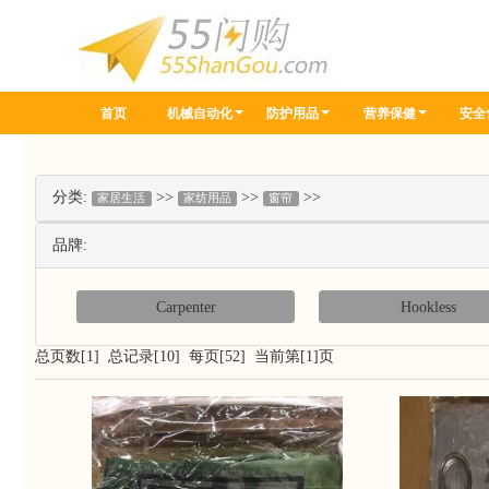
首页
机械自动化
防护用品
营养保健
安全
分类:
>>
>>
>>
家居生活
家纺用品
窗帘
品牌:
Carpenter
Hookless
总页数[1] 总记录[10] 每页[52] 当前第[1]页