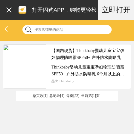
立即打开
打开闪购APP，购物更轻松
【国内现货】Thinkbaby婴幼儿童宝宝孕
妇物理防晒霜SPF50+ 户外防水防晒乳
Thinkbaby婴幼儿童宝宝孕妇物理防晒霜
SPF50+ 户外防水防晒乳 6个月以上的婴
儿和任何人，暴露在阳光下，都应该使用
品牌:
Thinkbaby
防晒霜。THINKBABY适用于任何曝光在
阳光下的人，包括孕妇，6个月以上的儿
总页数[1] 总记录[4] 每页[52] 当前第[1]页
童和皮肤敏感的人。这款是物理防晒，这
意味着涂抹之后立即有效。不需要像化学
防晒霜一样在涂抹后要过30分钟才有效。
“防水80分钟”，SPF在水里浸泡80分钟内
是有效的。环境工作组建议每两小时重新