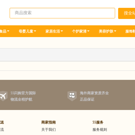
食品
母婴儿童
家居生活
个护家清
美容护肤
服饰
55闪购官方国际
海外商家资质齐全
物流全程护航
正品保证
配送
商家指南
55服务
物流
关于我们
服务规则