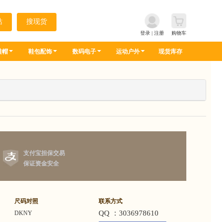
登录
|
注册
购物车
鞋帽
鞋包配饰
数码电子
运动户外
现货库存
支付宝担保交易
保证资金安全
尺码对照
联系方式
QQ ：3036978610
DKNY