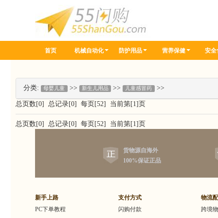
首页
机械自动化
防护用品
营养保健
安全
分类:
>>
>>
>>
母婴儿童
新生儿用品
儿童感冒药
总页数[0] 总记录[0] 每页[52] 当前第[1]页
总页数[0] 总记录[0] 每页[52] 当前第[1]页
货物源自海外
100%保证正品
新手上路
支付方式
物流
PC下单教程
闪购付款
跨境