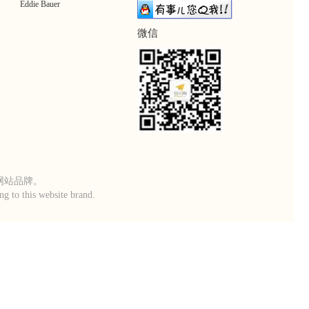
Eddie Bauer
微信
本网站品牌。
g to this website brand.