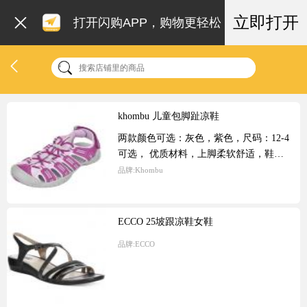
立即打开
打开闪购APP，购物更轻松
khombu 儿童包脚趾凉鞋
两款颜色可选：灰色，紫色，尺码：12-4
可选， 优质材料，上脚柔软舒适，鞋底
大花纹设计，耐磨防滑性强，穿脱方便，
品牌:
Khombu
后跟采用粘合魔术贴，可调节松紧程度，
清洗方便。
ECCO 25坡跟凉鞋女鞋
品牌:
ECCO