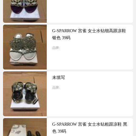
G-SPARROW 宫雀 女士水钻细高跟凉鞋
银色 39码
品牌:
未填写
品牌:
G-SPARROW 宫雀 女士水钻粗跟凉鞋 黑
色 39码