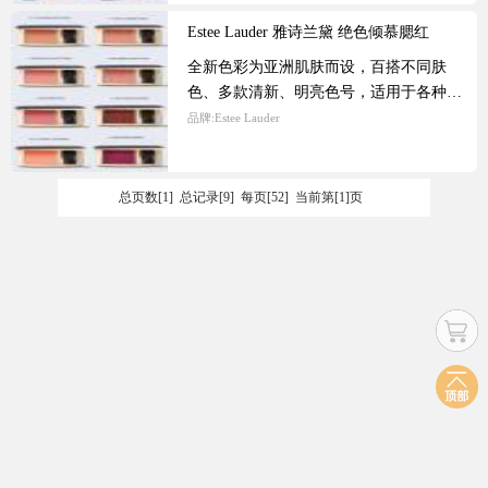
采。极致如缎般的奢华粉质，轻扫双颊，
Estee Lauder 雅诗兰黛 绝色倾慕腮红
令肌肤焕发动人健康光彩。精致环保。
全新色彩为亚洲肌肤而设，百搭不同肤
色、多款清新、明亮色号，适用于各种肤
色，驾驭多面气质，赋予双颊红晕光采。
品牌:
Estee Lauder
极致如缎般的奢华粉质，轻扫双颊，令肌
肤焕发动人健康光彩。精致环保。
总页数[1] 总记录[9] 每页[52] 当前第[1]页