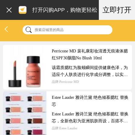
立即打开
打开闪购APP，购物更轻松
Perricone MD 裴礼康彩妆清透无痕液体腮
红SPF30胭脂No Blush 10ml
该霜质腮红为脸颊瞬间提供健康色泽，为
适应个人肤质进行化学成分调整，以实现
最佳控制并获得自然的红晕。 它的青春
品牌:
Perricone MD
焕发配方借助强大DMAE成分的功效，帮
助改善和塑造肌肤轮廓，获得更好的造型
Estee Lauder 雅诗兰黛 绝色倾慕腮红 替换
效果。 肌肤将散发天然光泽，获得完美
芯
塑造的外形和轮廓。
Estee Lauder 雅诗兰黛 绝色倾慕腮红 替换
芯，全新色彩为亚洲肌肤而设，百搭不同
肤色、多款清新、明亮色号，适用于各种
品牌:
Estee Lauder
肤色，驾驭多面气质，赋予双颊红晕光