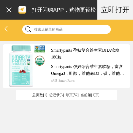
立即打开
打开闪购APP，购物更轻松
Smartypants 孕妇复合维生素DHA软糖
180粒
Smartypants 孕妇综合维生素软糖，富含
Omega3，叶酸，维他命D3，碘，维他命
B12，非转基因，不含人工色素和防腐剂
品牌:
Smart Pants
等有害添加剂，适用于孕妇和哺乳期妇
女，每日4粒，可全面均衡的补充营养~
总页数[1] 总记录[3] 每页[52] 当前第[1]页