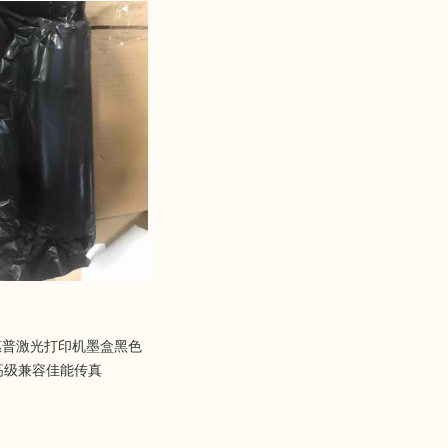
惠普激光打印机墨盒黑色
2U高级兼容佳能传真