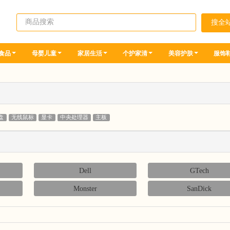
食品
母婴儿童
家居生活
个护家清
美容护肤
服饰
盘
无线鼠标
显卡
中央处理器
主板
Dell
GTech
Monster
SanDick