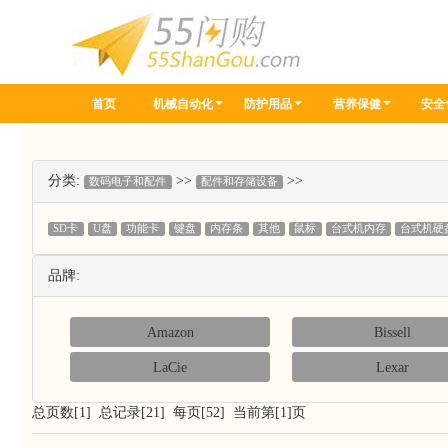
首页
机械自动化
防护用品
营养保健
安全
分类:
>>
>>
数码电子和配件
配件和存储设备
SD卡
U盘
功能卡
键盘
内存条
其他
鼠标
台式机内存
台式机硬
品牌:
Amazon
Bissell
LaCie
Lexar
总页数[1] 总记录[21] 每页[52] 当前第[1]页