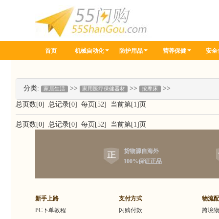
首页
机械自动化
防护用品
营养保健
安全
分类:
>>
>>
>>
家居生活
家用医疗保健器材
按摩床
总页数[0] 总记录[0] 每页[52] 当前第[1]页
总页数[0] 总记录[0] 每页[52] 当前第[1]页
货物源自海外
100%保证正品
新手上路
支付方式
物流
PC下单教程
闪购付款
跨境