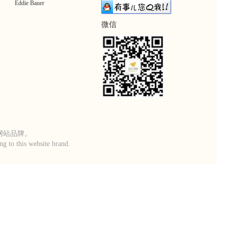
Eddie Bauer
微信
本网站品牌。
g to this website brand.