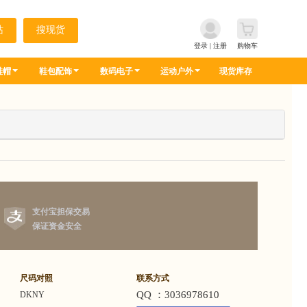
登录
|
注册
购物车
鞋帽
鞋包配饰
数码电子
运动户外
现货库存
支付宝担保交易
保证资金安全
尺码对照
联系方式
QQ ：3036978610
DKNY