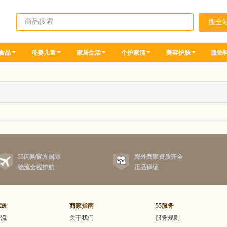
食品
母婴儿童
家居生活
个护家清
美容护肤
服饰
55闪购官方国际
海外商家资质齐全
物流全程护航
正品保证
配送
商家指南
55服务
物流
关于我们
服务规则