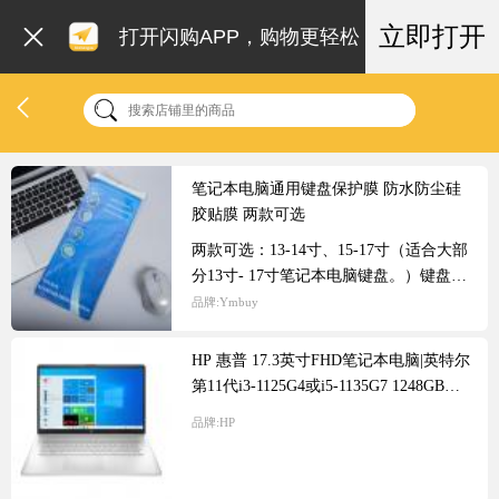
立即打开
打开闪购APP，购物更轻松
笔记本电脑通用键盘保护膜 防水防尘硅
胶贴膜 两款可选
两款可选：13-14寸、15-17寸（适合大部
分13寸- 17寸笔记本电脑键盘。）键盘保
护膜采用硅胶材质，质地柔软高弹性，超
品牌:
Ymbuy
薄全透明，触感极佳，具有防水、防尘、
抗菌、导热性好等特点，使用方便，紧密
HP 惠普 17.3英寸FHD笔记本电脑|英特尔
贴合在键盘表面，不影响任何键盘操作；
第11代i3-1125G4或i5-1135G7 1248GB或
易于清洁，能有效保持你的笔记本键盘清
12GB RAM 124 512GB SSD或1TB
品牌:
HP
洁如新。
HDD）|17-cn0173st或17-cn0053cl