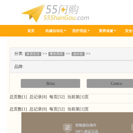
首页
机械自动化
防护用品
营养保健
安全
分类:
>>
>>
>>
家居生活
餐饮用具
滤水壶
品牌:
Brita
Costco
总页数[1] 总记录[8] 每页[52] 当前第[1]页
总页数[1] 总记录[8] 每页[52] 当前第[1]页
货物源自海外
100%保证正品