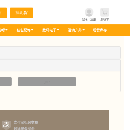
登录
|
注册
购物车
鞋帽
鞋包配饰
数码电子
运动户外
现货库存
pur
支付宝担保交易
保证资金安全