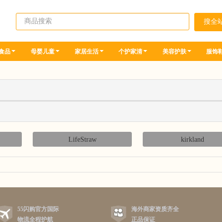
食品
母婴儿童
家居生活
个护家清
美容护肤
服饰
LifeStraw
kirkland
55闪购官方国际
海外商家资质齐全
物流全程护航
正品保证