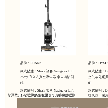
品牌：SHARK
品牌：DYSO
款式描述：Shark 鲨客 Navigator Lift
款式描述：Dyso
Away 直立式真空吸尘器 带自清洁刷
空气净化暖风扇 
辊
01
款式说明：Shark 鲨鱼 Navigator Lift-
款式说明：Dy
总页数[1] 总记录[22] 每页[52] 当前第[1]页
Away立式真空吸尘器，具有抗过敏原
暖风扇，采
完全密封技术和HEPA过滤器，可捕
计??圆柱形
获99.9％灰尘和过敏原；Lift-Away真
+暖风+空气