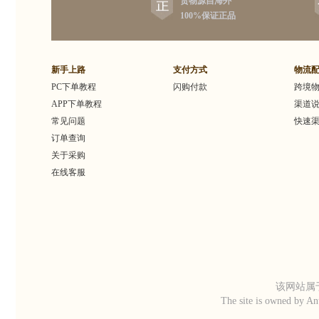
货物源自海外
空便携设计，在楼梯上拾级上下，可
分离滤网：
100%保证正品
以轻松清洁楼上区域，例如楼梯和家
他有害气体，H
具；关闭刷辊功能，可针对不同地面
小至0.3微米
进行清洁模式转换，从地毯的深层清
Amplifie
洁切换到温和的地板清洁。随附宠物
净暖流覆盖各
新手上路
支付方式
物流
缝隙工具和宽幅内饰工具，可进行多
让洁净暖流
PC下单教程
闪购付款
跨境
种清洁。电压提示：美国直邮电器适
便用户更直
APP下单教程
渠道
用于海外电压环境（110V），如在国
气质量、滤
内使用，请购买恰当的电压转换器或
部新增了圆形
常见问题
快速
者电源变压器，否则可能造成电器损
示：美国直
订单查询
坏和其他损失。
境（110V
关于采购
恰当的电压
在线客服
否则可能造
该网站属于
The site is owned by An