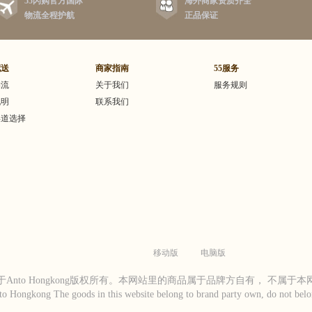
55闪购官方国际
海外商家资质齐全
活性炭滤网去除甲醛及其
物流全程护航
正品保证
EPA滤网净化99.97%
的颗粒物。专利Air
r技术每秒喷射高达290升洁
个角落，结合350?环绕
配送
商家指南
55服务
在整屋内循环流通。为方
物流
关于我们
服务规则
观的了解温度、湿度、空
说明
联系我们
芯使用情况等，在机身中
LCD显示屏。电压提
渠道选择
邮电器适用于海外电压环
），如在国内使用，请购买
转换器或者电源变压器，
成电器损坏和其他损失。
移动版
电脑版
Anto Hongkong版权所有。本网站里的商品属于品牌方自有， 不属于
to Hongkong The goods in this website belong to brand party own, do not belon