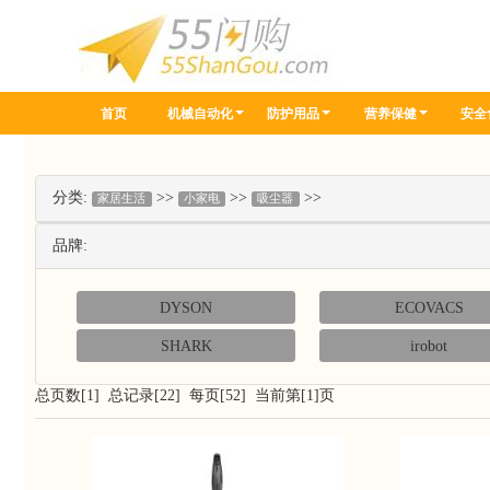
首页
机械自动化
防护用品
营养保健
安全
分类:
>>
>>
>>
家居生活
小家电
吸尘器
品牌:
DYSON
ECOVACS
SHARK
irobot
总页数[1] 总记录[22] 每页[52] 当前第[1]页