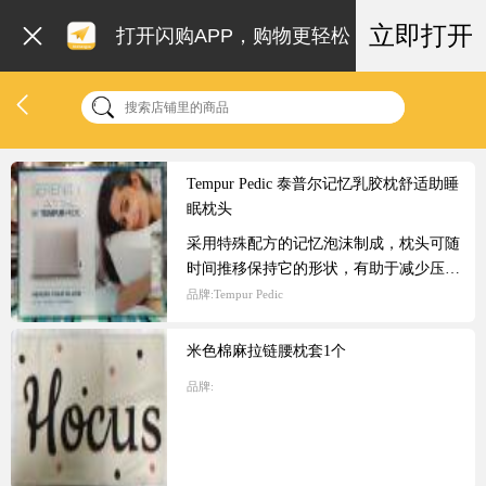
立即打开
打开闪购APP，购物更轻松
Tempur Pedic 泰普尔记忆乳胶枕舒适助睡
眠枕头
采用特殊配方的记忆泡沫制成，枕头可随
时间推移保持它的形状，有助于减少压力
点，为睡眠提供舒服的位置，人体工学设
品牌:
Tempur Pedic
计，舒适贴合人体曲线，为颈部和肩部肌
肉提供支撑与解压。尺寸约为
米色棉麻拉链腰枕套1个
60*40*12.5cm。
品牌: