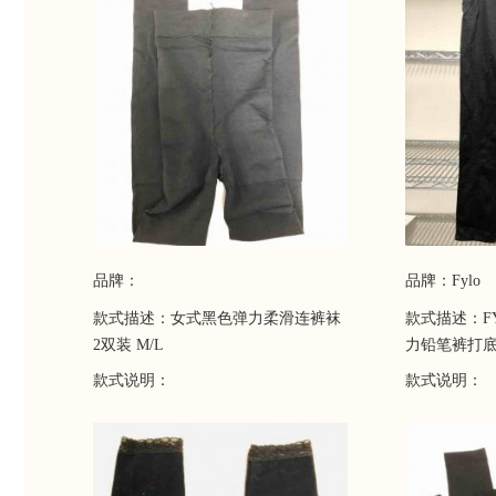
适。高腰设计，长度适宜，不仅穿着
舒适，而且还很显腿长。舒适裆部，
运动更活动自如。侧边口袋设计，实
用美观。纯色的格调简约大气，款式
百搭，配什么都好看!
品牌：
品牌：Fylo
款式描述：女式黑色弹力柔滑连裤袜
款式描述：F
2双装 M/L
力铅笔裤打底
款式说明：
款式说明：