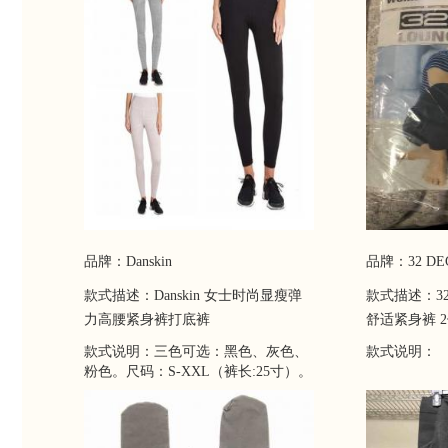
品牌：Danskin
品牌：32 DEGR
款式描述：Danskin 女士时尚显瘦弹
款式描述：32 
力高腰紧身裤打底裤
舒适紧身裤 
款式说明：三色可选：黑色、灰色、
款式说明：
粉色。尺码：S-XXL（裤长:25寸）。
面料:黑，67%聚酯纤维+15%氨纶；
灰/粉，67%聚酯纤维+21%尼龙+12%
氨纶。亲肤面料，触感柔软，贴身舒