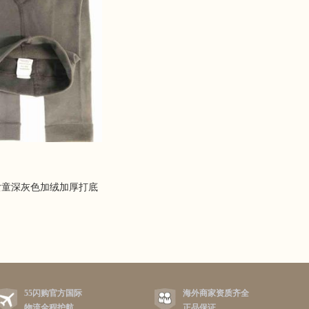
女童深灰色加绒加厚打底
55闪购官方国际
海外商家资质齐全
物流全程护航
正品保证