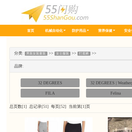
首页
机械自动化
防护用品
营养保健
安全
分类:
>>
>>
>>
男装女装童装
女士服装
打底裤
品牌:
32 DEGREES
32 DEGREES | Weather
FILA
Felina
总页数[1] 总记录[51] 每页[52] 当前第[1]页