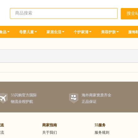
食品
母婴儿童
家居生活
个护家清
美容护肤
服饰
55闪购官方国际
海外商家资质齐全
物流全程护航
正品保证
配送
商家指南
55服务
物流
关于我们
服务规则