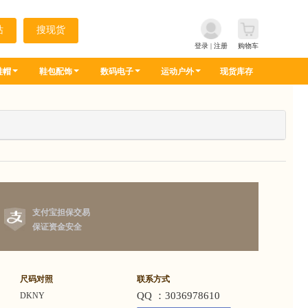
登录
|
注册
购物车
鞋帽
鞋包配饰
数码电子
运动户外
现货库存
支付宝担保交易
保证资金安全
尺码对照
联系方式
QQ ：3036978610
DKNY