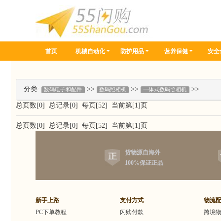
首页
机械自动化
防护用品
营养保健
安全
分类:
>>
>>
>>
数码电子和配件
数码照相机
一体式数码照相机
总页数[0] 总记录[0] 每页[52] 当前第[1]页
总页数[0] 总记录[0] 每页[52] 当前第[1]页
货物源自海外
100%保证正品
新手上路
支付方式
物流
PC下单教程
闪购付款
跨境