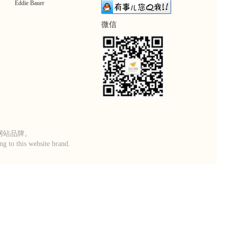
Eddie Bauer
微信
本网站品牌。
g to this website brand.