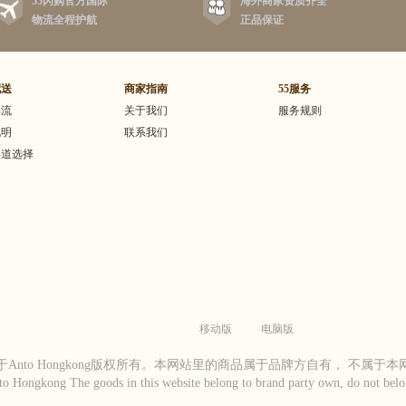
55闪购官方国际
海外商家资质齐全
殊的无泪配方，不伤害宝
物流全程护航
正品保证
肤，适用于各种皮肤和发
完身上很舒服，滑溜溜
一盒两瓶500ml，能用
配送
商家指南
55服务
物流
关于我们
服务规则
说明
联系我们
渠道选择
移动版
电脑版
Anto Hongkong版权所有。本网站里的商品属于品牌方自有， 不属于
to Hongkong The goods in this website belong to brand party own, do not belon