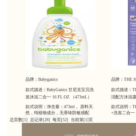
品牌：Babyganics
品牌：THE H
款式描述：BabyGanics 甘尼克宝贝洗
款式描述：The
发沐浴二合一 16 FL OZ （473mL）
泪配方沐浴露洗
款式说明：净含量：473ml， 原料天
款式说明：The
然，纯植物成分，无香味防敏感配
+洗发二合一，
方，特别温和，不刺激宝宝眼睛和面
国农业部（U
总页数[1] 总记录[28] 每页[52] 当前第[1]页
部肌肤，适用于洗发和沐浴，呵护宝
儿产品，天然
宝幼嫩肌肤，容易冲洗，绝无残留，
二合一，非