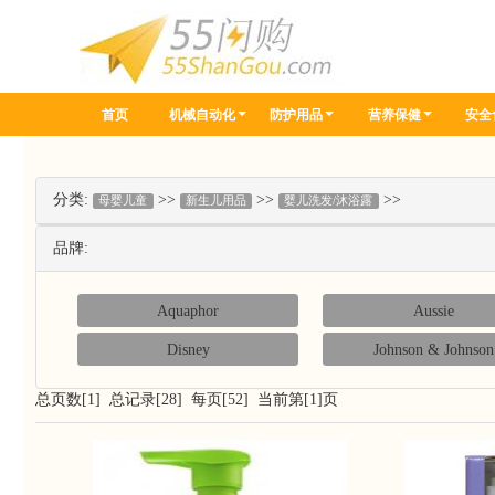
首页
机械自动化
防护用品
营养保健
安全
分类:
>>
>>
>>
母婴儿童
新生儿用品
婴儿洗发/沐浴露
品牌:
Aquaphor
Aussie
Disney
Johnson & Johnson
总页数[1] 总记录[28] 每页[52] 当前第[1]页