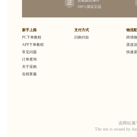
货物源自海外
不含下列有害物质：防腐剂、硫酸
香，加上特
100%保证正品
盐、塑化剂、有毒成份、矿物油、石
宝娇嫩的肌
蜡油、人造色素、果仁、麸质、人造
质，宝宝洗
香料，宝宝可放心使用。
的，很舒服，
很久哦~
新手上路
支付方式
物流
PC下单教程
闪购付款
跨境
APP下单教程
渠道
常见问题
快速
订单查询
关于采购
在线客服
该网站属于
The site is owned by An