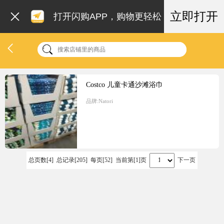
立即打开
打开闪购APP，购物更轻松
Costco 儿童卡通沙滩浴巾
品牌:
Natori
总页数[4] 总记录[205] 每页[52] 当前第[1]页
下一页