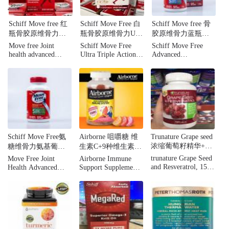
'
Schiff Move free 红
Schiff Move Free 白
Schiff Move free 骨
瓶骨胶原维骨力，
瓶骨胶原维骨力UC-
胶原维骨力蓝瓶
加强5种关节健康迹
Ⅱ浓缩型骨胶原 特惠
装，强效止痛 含糖
Move free Joint
Schiff Move Free
Schiff Move Free
象，200粒
装 75粒
氨+钙+VD 三重营养
health advanced
Ultra Triple Action
Advanced
成分 80粒装
Glcosamine
75 Count
Glucosamine
Chondroitin, 5 signs
Chondroitin MSM &
of joint health 200
Vitamin D3 Joint
tables
Dietary Supplement
Tablets - 80ct
Schiff Move Free氨
Airborne 咀嚼糖 维
Trunature Grape seed
浓缩葡萄籽精华+白
糖维骨力氨基葡萄
生素C+9种维生素水
藜芦醇 150粒
糖MSM 绿盒120粒
果口味 75粒
trunature Grape Seed
Move Free Joint
Airborne Immune
and Resveratrol, 150
Health Advanced
Support Supplement,
Tablets
Glucosamine
75 Gummies
Chondroitin Plus
MSM Dietary
Supplement Tablets -
120ct