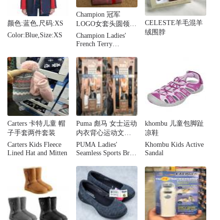
Champion 冠军
CELESTE羊毛混羊
颜色:蓝色,尺码:XS
LOGO女套头圆领刺
绒围脖
绣加绒卫衣情侣
Color:Blue,Size:XS
Champion Ladies'
French Terry
Crewneck
Carters 卡特儿童 帽
Puma 彪马 女士运动
khombu 儿童包脚趾
子手套两件套装
内衣背心运动文胸
凉鞋
无痕舒适两件装
Carters Kids Fleece
PUMA Ladies'
Khombu Kids Active
Lined Hat and Mitten
Seamless Sports Bra,
Sandal
2-pack