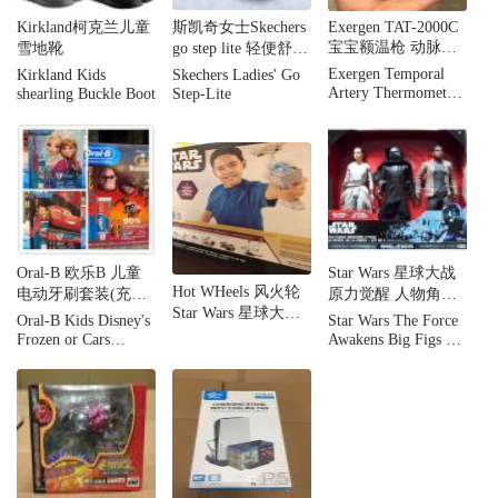
Kirkland柯克兰儿童
斯凯奇女士Skechers
Exergen TAT-2000C
宝宝额温枪 动脉体
雪地靴
go step lite 轻便舒适
温计 婴儿体温计
健步鞋运动鞋 黑灰
Exergen Temporal
Kirkland Kids
Skechers Ladies' Go
两色可选
Artery Thermometer
shearling Buckle Boot
Step-Lite
TAT-2000C Home
Model
Oral-B 欧乐B 儿童
Star Wars 星球大战
Hot WHeels 风火轮
电动牙刷套装(充电
原力觉醒 人物角色
Star Wars 星球大战
式) 自动定时 3岁以
玩具
Oral-B Kids Disney's
Star Wars The Force
Starship 战舰模型套
上儿童适用
Frozen or Cars
Awakens Big Figs 3-
装 10个装
Rechargeable Electric
pack - Rey, Kylo,
Toothbrush Bundle
Finn
Pack