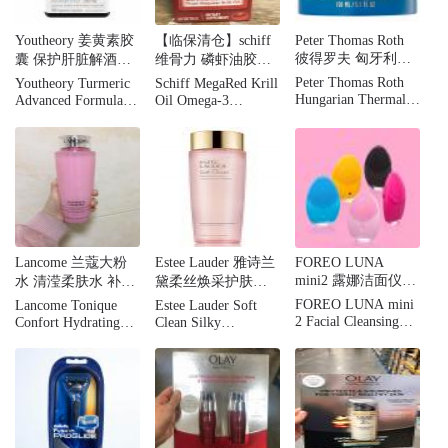
Youtheory 姜黄素胶
【临保清仓】schiff
Peter Thomas Roth
彼得罗夫 匈牙利温
囊 保护肝脏解酒
维骨力 磷虾油胶囊
泉矿物自发热面膜
180粒
350mg 60 粒
Peter Thomas Roth
Youtheory Turmeric
Schiff MegaRed Krill
150ml清洁保湿抗老
Hungarian Thermal
Advanced Formula
Oil Omega-3
Water Atomic Heat
Food Supplement -
Softgels, 350 mg, 60
Mask, 5.1 fl oz
180 Tablets
Count.
Lancome 兰蔻大粉
Estee Lauder 雅诗兰
FOREO LUNA
mini2 露娜洁面仪迷
水 清滢柔肤水 补水
黛柔丝焕采护肤水
你电动充电式毛孔
保湿舒缓 400ml
爽肤水粉水400ML
FOREO LUNA mini
Lancome Tonique
Estee Lauder Soft
清洁硅胶洗脸仪
2 Facial Cleansing
Confort Hydrating
Clean Silky
Brush, Gentle
Toner Dry Skin,13.5
Hydrating
Exfoliation and Sonic
fl.oz.
Lotion13.5oz
Cleansing for All
Skin Types