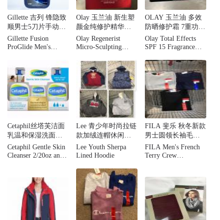
Gillette 吉列 锋隐致
Olay 玉兰油 新生塑
OLAY 玉兰油 多效
顺男士5刀片手动刮
颜金纯修护精华乳
防晒修护霜 7重功效
胡刀
淡化细纹提拉紧致
面霜SPF15 100ml
Gillette Fusion
Olay Regenerist
Olay Total Effects
50ml*2瓶
ProGlide Men's
Micro-Sculpting
SPF 15 Fragrance
Rrazors
Serum, 2 pk./1.7 oz.
Free 3.4oz
Cetaphil丝塔芙洁面
Lee 青少年时尚拉链
FILA 斐乐 秋冬新款
乳温和保湿洗面奶
款加绒连帽休闲卫
男士圆领长袖毛圈
家庭套装3瓶 敏感肌
衣外套
布卫衣套头衫
Cetaphil Gentle Skin
Lee Youth Sherpa
FILA Men's French
专用
Cleanser 2/20oz and
Lined Hoodie
Terry Crew
4oz Bonus
Sweatershirt